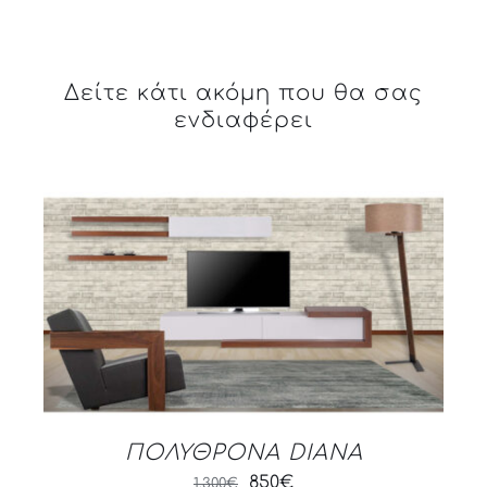
Δείτε κάτι ακόμη που θα σας
ενδιαφέρει
DETAILS
ΠΟΛΥΘΡΟΝΑ DIANA
Original
Current
850
€
1,300
€