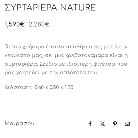
ΣΥΡΤΑΡΙΕΡΑ NATURE
1,590
€
2,280
€
Original
Current
price
price
was:
is:
Το πιο χρήσιμο έπιπλο αποθήκευσης μετά την
2,280€.
1,590€.
ντουλάπα μας, σε μια κρεβατοκάμαρα είναι η
συρταριέρα. Σχέδιο με ιδιαίτερη φινέτσα που
μας γοητεύει με την απλότητά του.
Διάσταση: 0.60 x 0.50 x 1.25
Μοιράσου