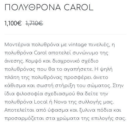
ΠΟΛΥΘΡΟΝΑ CAROL
1,100
€
1,710
€
Original
Current
price
price
was:
is:
Μοντέρνα πολυθρόνα με vintage πινελιές, η
1,710€.
1,100€.
πολυθρόνα Carol αποτελεί συνώνυμο της
άνεσης. Κομψό και διαχρονικό σχέδιο
πολυθρόνας που θα το αγαπήσετε. Η ψηλή
πλάτη της πολυθρόνας προσφέρει άνετο
κάθισμα και σωστή στήριξη του σώματος. Στην
ίδια φιλοσοφία σχεδιασμού θα δείτε την
πολυθρόνα Local ή Νova της συλλογής μας.
Αποτελείται από ύφασμα και ξυλινα πόδια και
προσαρμόζεται στα χρώματα της επιλογής σας.