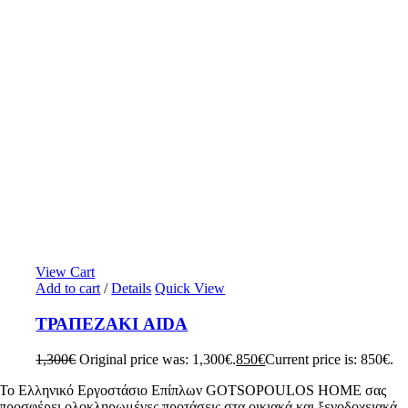
View Cart
Add to cart
/
Details
Quick View
ΤΡΑΠΕΖΑΚΙ AIDA
1,300
€
Original price was: 1,300€.
850
€
Current price is: 850€.
To Ελληνικό Εργοστάσιο Επίπλων GOTSOPOULOS HOME σας
προσφέρει ολοκληρωμένες προτάσεις στα οικιακά και ξενοδοχειακά