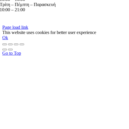
Τρίτη – Πέμπτη – Παρασκευή
10:00 – 21:00
© GOTSOPOULOS HOME
2026 | Δικαιώματα κατοχυρωμένα | Δημιουργία της
διάδιma®
Page load link
This website uses cookies for better user experience
Ok
Go to Top