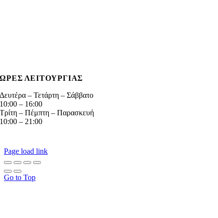
Λεωφ. Ποσειδώνος 67, Π. Φάληρο
+30 210 9881339
gotsopouloshomefaliro@gmail.com
Virtual Tour
ΩΡΕΣ ΛΕΙΤΟΥΡΓΙΑΣ
Δευτέρα – Τετάρτη – Σάββατο
10:00 – 16:00
Τρίτη – Πέμπτη – Παρασκευή
10:00 – 21:00
© GOTSOPOULOS HOME
2026 | Δικαιώματα κατοχυρωμένα | Δημιουργία της
διάδιma®
Page load link
Go to Top