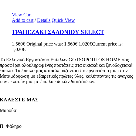
View Cart
Add to cart
/
Details
Quick View
ΤΡΑΠΕΖΑΚΙ ΣΑΛΟΝΙΟΥ SELECT
1,560
€
Original price was: 1,560€.
1,020
€
Current price is:
1,020€.
To Ελληνικό Εργοστάσιο Επίπλων GOTSOPOULOS HOME σας
προσφέρει ολοκληρωμένες προτάσεις στα οικιακά και ξενοδοχειακά
έπιπλα. Τα έπιπλα μας κατασκευάζονται στο εργοστάσιο μας στην
Μεταμόρφωση με εξαιρετικές πρώτες ύλες, καλύπτοντας τις αναγκες
των πελατών μας με έπιπλα ειδικών διαστάσεων.
ΚΑΛΕΣΤΕ ΜΑΣ
Μαρούσι
210 8021009
Π. Φάληρο
210 9881339