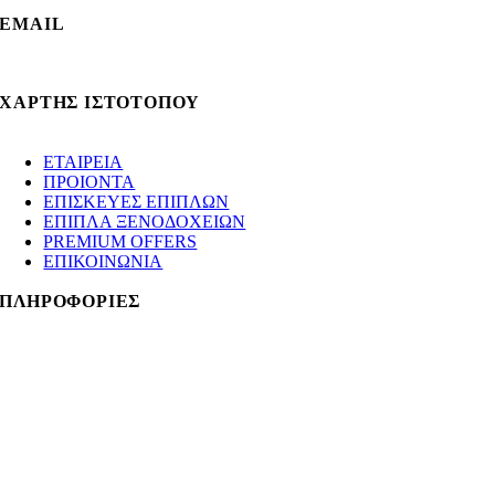
EMAIL
info@gotsopoulos.gr
ΧΑΡΤΗΣ ΙΣΤΟΤΟΠΟΥ
ΕΤΑΙΡΕΙΑ
ΠΡΟΙΟΝΤΑ
ΕΠΙΣΚΕΥΕΣ ΕΠΙΠΛΩΝ
ΕΠΙΠΛΑ ΞΕΝΟΔΟΧΕΙΩΝ
PREMIUM OFFERS
ΕΠΙΚΟΙΝΩΝΙΑ
ΠΛΗΡΟΦΟΡΙΕΣ
Κατάστημα 1ο
:
Λεωφόρος Κηφισίας 138, Μαρούσι
+30 210 8021009
gotsopouloshomemarousi@gmail.com
Virtual Tour
Κατάστημα 2ο
: