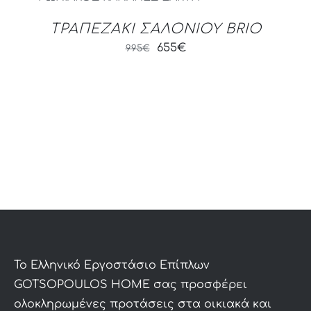
3,615€.
2,350€.
ΤΡΑΠΕΖΑΚΙ ΣΑΛΟΝΙΟΥ BRIO
Original
Current
655
€
995
€
price
price
was:
is:
995€.
655€.
To Ελληνικό Εργοστάσιο Επίπλων
GOTSOPOULOS HOME σας προσφέρει
ολοκληρωμένες προτάσεις στα οικιακά και