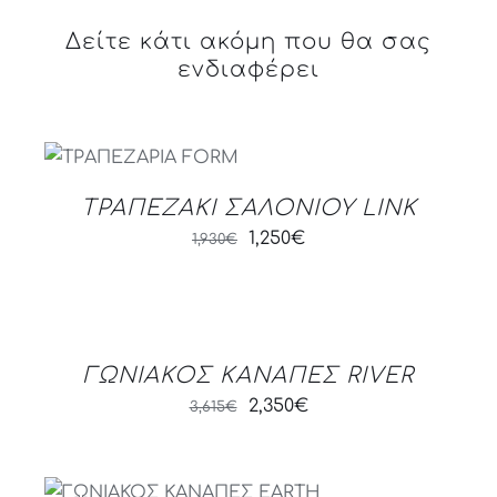
Δείτε κάτι ακόμη που θα σας
ενδιαφέρει
DETAILS
ΤΡΑΠΕΖΑΚΙ ΣΑΛΟΝΙΟΥ LINK
Original
Current
1,250
€
1,930
€
price
price
was:
is:
DETAILS
1,930€.
1,250€.
ΓΩΝΙΑΚΟΣ ΚΑΝΑΠΕΣ RIVER
Original
Current
2,350
€
3,615
€
price
price
was:
is:
DETAILS