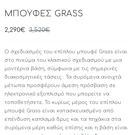
ΜΠΟΥΦΕΣ GRASS
2,290
€
3,520
€
Original
Current
price
price
was:
is:
Ο σχεδιασμός του επίπλου μπουφέ Grass είναι
3,520€.
2,290€.
στο πνεύμα του κλασικού σχεδιασμού με μια
μοντέρνα βάση, σύμφωνα με τις σημερινές
διακοσμητικές τάσεις . Τα συρόμενα ανοιχτά
μέτωπα προσφέρουν άμεση πρόσβαση σε
ηλεκτρονικό εξοπλισμό που μπορείτε να
τοποθετήσετε. Το κυρίως μέρος του επίπλου
μπουφέ Grass είναι κατασκευασμένο από
επένδυση καπλαμά δρυς και τα πηχάκια στα
συρόμενα μέρη καθώς επίσης και η βάση είναι