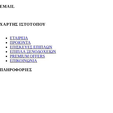
EMAIL
info@gotsopoulos.gr
ΧΑΡΤΗΣ ΙΣΤΟΤΟΠΟΥ
ΕΤΑΙΡΕΙΑ
ΠΡΟΙΟΝΤΑ
ΕΠΙΣΚΕΥΕΣ ΕΠΙΠΛΩΝ
ΕΠΙΠΛΑ ΞΕΝΟΔΟΧΕΙΩΝ
PREMIUM OFFERS
ΕΠΙΚΟΙΝΩΝΙΑ
ΠΛΗΡΟΦΟΡΙΕΣ
Κατάστημα 1ο
:
Λεωφόρος Κηφισίας 138, Μαρούσι
+30 210 8021009
gotsopouloshomemarousi@gmail.com
Virtual Tour