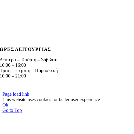
Κατάστημα 2ο
:
Λεωφ. Ποσειδώνος 67, Π. Φάληρο
+30 210 9881339
gotsopouloshomefaliro@gmail.com
Virtual Tour
ΩΡΕΣ ΛΕΙΤΟΥΡΓΙΑΣ
Δευτέρα – Τετάρτη – Σάββατο
10:00 – 16:00
Τρίτη – Πέμπτη – Παρασκευή
10:00 – 21:00
© GOTSOPOULOS HOME
2026 | Δικαιώματα κατοχυρωμένα | Δημιουργία της
διάδιma®
Page load link
This website uses cookies for better user experience
Ok
Go to Top