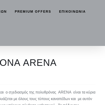
ΙΩΝ
PREMIUM OFFERS
ΕΠΙΚΟΙΝΩΝΙΑ
ΟΝΑ ARENA
inal
ent
e
e
και ο σχεδιασμός της πολυθρόνας ARENA είναι τα κύρια
0€.
0€.
δυάζεται με όλους τους τύπους καναπέδων και με αυτόν