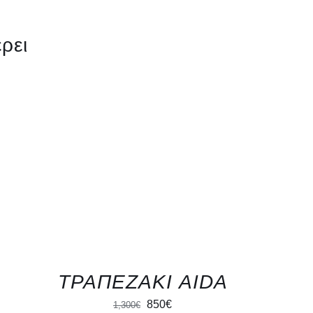
ρει
QUICK VIEW
ΤΡΑΠΕΖΑΚΙ AIDA
Original
Current
850
€
1,300
€