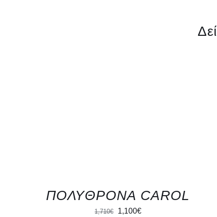
Δε
QUICK VIEW
ΠΟΛΥΘΡΟΝΑ CAROL
Original
Current
1,100
€
1,710
€