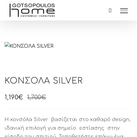
Skip
to
content
ΚΟΝΣΟΛA SILVER
1,190
€
1,700
€
Original
Current
price
price
was:
is:
Η κονσόλα Silver βασίζεται στο καθαρό design,
1,700€.
1,190€.
ιδανική επιλογή για σημείο εστίασης στην
είσοδο του σπιτιού. Τοποθετήστε επάνω ένα