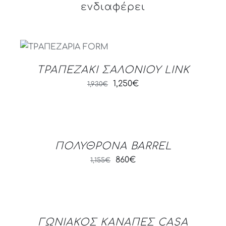
ενδιαφέρει
DETAILS
ΤΡΑΠΕΖΑΚΙ ΣΑΛΟΝΙΟΥ LINK
Original
Current
1,250
€
1,930
€
price
price
was:
is:
DETAILS
1,930€.
1,250€.
ΠΟΛΥΘΡΟΝΑ BARREL
Original
Current
860
€
1,155
€
price
price
was:
is:
DETAILS
1,155€.
860€.
ΓΩΝΙΑΚΟΣ ΚΑΝΑΠΕΣ CASA