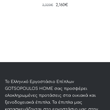
Original
Current
2,160
€
3,320
€
price
price
was:
is:
3,320€.
2,160€.
To Ελληνικό Εργοστάσιο Επίπλων
GOTSOPOULOS HOME σας προσφέρει
ολοκληρωμένες προτάσεις στα οικιακά και
ξενοδοχειακά έπιπλα. Τα έπιπλα μας
κατασκευάζονται στο εργοστάσιο μας στην