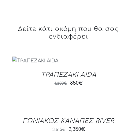
Δείτε κάτι ακόμη που θα σας
ενδιαφέρει
DETAILS
ΤΡΑΠΕΖΑΚΙ AIDA
Original
Current
850
€
1,300
€
price
price
was:
is:
DETAILS
1,300€.
850€.
ΓΩΝΙΑΚΟΣ ΚΑΝΑΠΕΣ RIVER
Original
Current
2,350
€
3,615
€