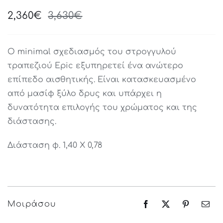
2,360
€
3,630
€
Original
Current
price
price
was:
is:
O minimal σχεδιασμός του στρογγυλού
3,630€.
2,360€.
τραπεζιού Epic εξυπηρετεί ένα ανώτερο
επίπεδο αισθητικής. Είναι κατασκευασμένο
από μασίφ ξύλο δρυς και υπάρχει η
δυνατότητα επιλογής του χρώματος και της
διάστασης.
Διάσταση φ. 1,40 Χ 0,78
Μοιράσου