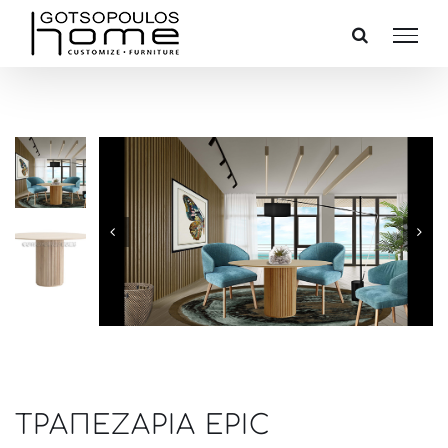
Skip
to
content
ΤΡΑΠΕΖΑΡΙΑ EPIC