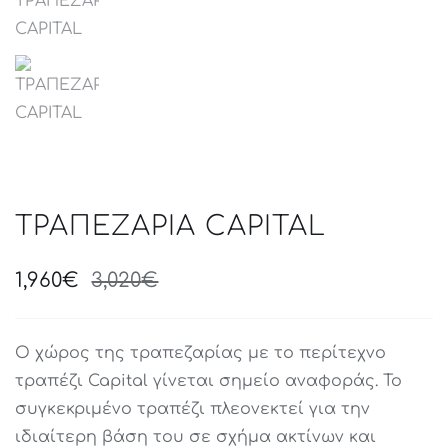
ΤΡΑΠΕΖΑΡΙΑ CAPITAL
1,960
€
3,020
€
Original
Current
price
price
was:
is:
Ο χώρος της τραπεζαρίας με το περίτεχνο
3,020€.
1,960€.
τραπέζι Capital γίνεται σημείο αναφοράς. Το
συγκεκριμένο τραπέζι πλεονεκτεί για την
ιδιαίτερη βάση του σε σχήμα ακτίνων και