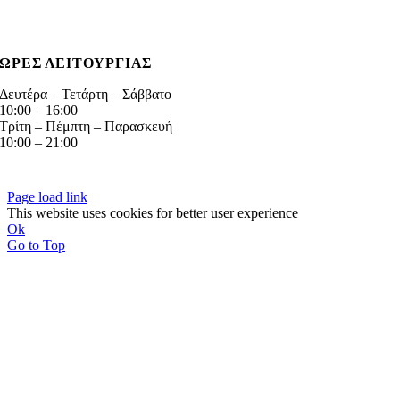
Virtual Tour
ΩΡΕΣ ΛΕΙΤΟΥΡΓΙΑΣ
Δευτέρα – Τετάρτη – Σάββατο
10:00 – 16:00
Τρίτη – Πέμπτη – Παρασκευή
10:00 – 21:00
© GOTSOPOULOS HOME
2026 | Δικαιώματα κατοχυρωμένα | Δημιουργία της
διάδιma®
Page load link
This website uses cookies for better user experience
Ok
Go to Top