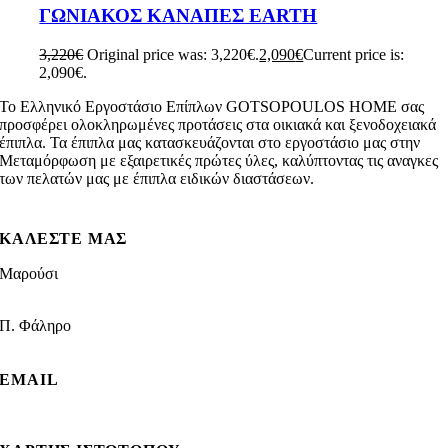
ΓΩΝΙΑΚΟΣ ΚΑΝΑΠΕΣ EARTH
3,220
€
Original price was: 3,220€.
2,090
€
Current price is:
2,090€.
To Ελληνικό Εργοστάσιο Επίπλων GOTSOPOULOS HOME σας
προσφέρει ολοκληρωμένες προτάσεις στα οικιακά και ξενοδοχειακά
έπιπλα. Τα έπιπλα μας κατασκευάζονται στο εργοστάσιο μας στην
Μεταμόρφωση με εξαιρετικές πρώτες ύλες, καλύπτοντας τις αναγκες
των πελατών μας με έπιπλα ειδικών διαστάσεων.
ΚΑΛΕΣΤΕ ΜΑΣ
Μαρούσι
210 8021009
Π. Φάληρο
210 9881339
EMAIL
info@gotsopoulos.gr