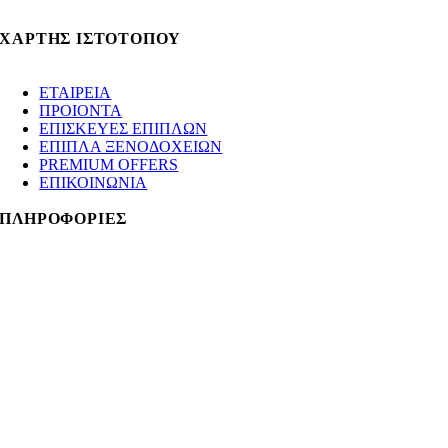
info@gotsopoulos.gr
ΧΑΡΤΗΣ ΙΣΤΟΤΟΠΟΥ
ΕΤΑΙΡΕΙΑ
ΠΡΟΙΟΝΤΑ
ΕΠΙΣΚΕΥΕΣ ΕΠΙΠΛΩΝ
ΕΠΙΠΛΑ ΞΕΝΟΔΟΧΕΙΩΝ
PREMIUM OFFERS
ΕΠΙΚΟΙΝΩΝΙΑ
ΠΛΗΡΟΦΟΡΙΕΣ
Κατάστημα 1ο
:
Λεωφόρος Κηφισίας 138, Μαρούσι
+30 210 8021009
gotsopouloshomemarousi@gmail.com
Virtual Tour
Κατάστημα 2ο
:
Λεωφ. Ποσειδώνος 67, Π. Φάληρο
+30 210 9881339