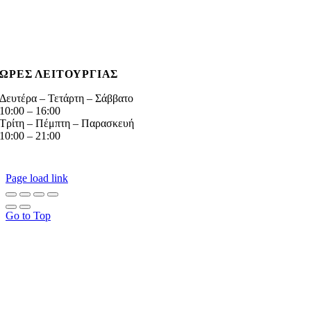
gotsopouloshomefaliro@gmail.com
Virtual Tour
ΩΡΕΣ ΛΕΙΤΟΥΡΓΙΑΣ
Δευτέρα – Τετάρτη – Σάββατο
10:00 – 16:00
Τρίτη – Πέμπτη – Παρασκευή
10:00 – 21:00
© GOTSOPOULOS HOME
2026 | Δικαιώματα κατοχυρωμένα | Δημιουργία της
διάδιma®
Page load link
Go to Top