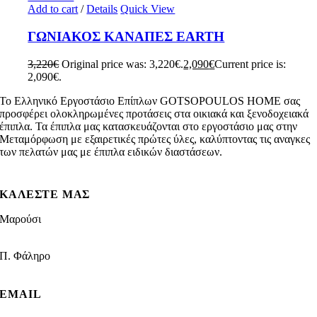
Add to cart
/
Details
Quick View
ΓΩΝΙΑΚΟΣ ΚΑΝΑΠΕΣ EARTH
3,220
€
Original price was: 3,220€.
2,090
€
Current price is:
2,090€.
To Ελληνικό Εργοστάσιο Επίπλων GOTSOPOULOS HOME σας
προσφέρει ολοκληρωμένες προτάσεις στα οικιακά και ξενοδοχειακά
έπιπλα. Τα έπιπλα μας κατασκευάζονται στο εργοστάσιο μας στην
Μεταμόρφωση με εξαιρετικές πρώτες ύλες, καλύπτοντας τις αναγκες
των πελατών μας με έπιπλα ειδικών διαστάσεων.
ΚΑΛΕΣΤΕ ΜΑΣ
Μαρούσι
210 8021009
Π. Φάληρο
210 9881339
EMAIL