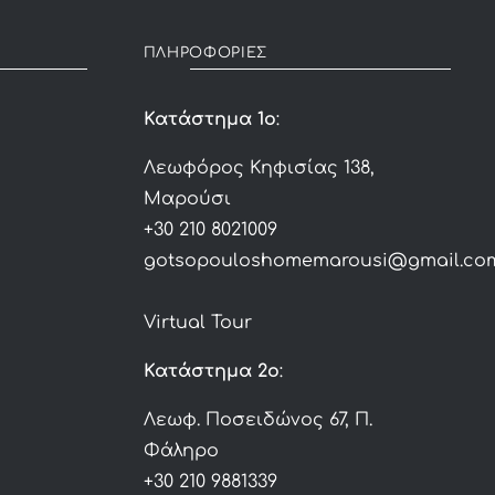
ΠΛΗΡΟΦΟΡΙΕΣ
Κατάστημα 1ο
:
Λεωφόρος Κηφισίας 138,
Μαρούσι
+30 210 8021009
gotsopouloshomemarousi@gmail.co
Virtual Tour
Κατάστημα 2ο
:
Λεωφ. Ποσειδώνος 67, Π.
Φάληρο
+30 210 9881339