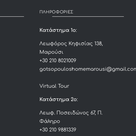
ΠΛΗΡΟΦΟΡΙΕΣ
Κατάστημα 1ο
:
Λεωφόρος Κηφισίας 138,
Μαρούσι
+30 210 8021009
gotsopouloshomemarousi@gmail.co
Virtual Tour
Κατάστημα 2ο
:
Λεωφ. Ποσειδώνος 67, Π.
Φάληρο
+30 210 9881339