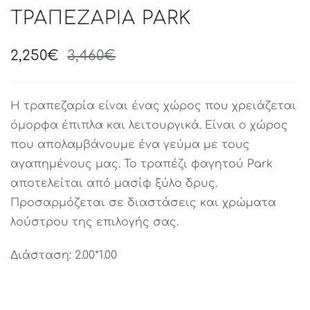
ΤΡΑΠΕΖΑΡΙΑ PARK
2,250
€
3,460
€
Original
Current
price
price
was:
is:
Η τραπεζαρία είναι ένας χώρος που χρειάζεται
3,460€.
2,250€.
όμορφα έπιπλα και λειτουργικά. Είναι ο χώρος
που απολαμβάνουμε ένα γεύμα με τους
αγαπημένους μας. Το τραπέζι φαγητού Park
αποτελείται από μασίφ ξύλο δρυς.
Προσαρμόζεται σε διαστάσεις και χρώματα
λούστρου της επιλογής σας.
Διάσταση: 2.00*1.00