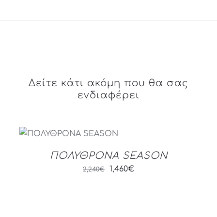
Δείτε κάτι ακόμη που θα σας
ενδιαφέρει
DETAILS
ΠΟΛΥΘΡΟΝΑ SEASON
Original
Current
1,460
€
2,240
€
price
price
was:
is:
DETAILS
2,240€.
1,460€.