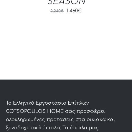
SEASON
Original
Current
1,460
€
2,240
€
price
price
was:
is:
2,240€.
1,460€.
To Ελληνικό Εργοστάσιο Επίπλων
GOTSOPOULOS HOME σας προσφέρει
ολοκληρωμένες προτάσεις στα οικιακά και
ξενοδοχειακά έπιπλα. Τα έπιπλα μας