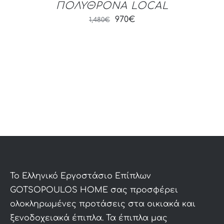
ΠΟΛΥΘΡΟΝΑ LOCAL
Original
Current
970
€
1,480
€
price
price
was:
is:
1,480€.
970€.
To Ελληνικό Εργοστάσιο Επίπλων
GOTSOPOULOS HOME σας προσφέρει
ολοκληρωμένες προτάσεις στα οικιακά και
ξενοδοχειακά έπιπλα. Τα έπιπλα μας