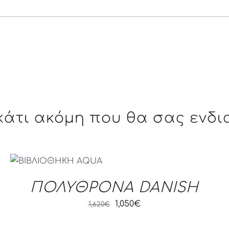
 κάτι ακόμη που θα σας ενδι
QUICK VIEW
ΠΟΛΥΘΡΟΝΑ DANISH
Original
Current
1,050
€
1,620
€
price
price