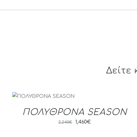
Δείτε
QUICK VIEW
ΠΟΛΥΘΡΟΝΑ SEASON
Original
Current
1,460
€
2,240
€
price
price