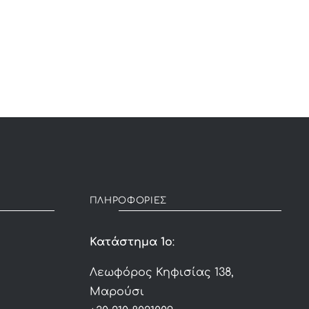
price
price
was:
is:
1,560€.
1,020€.
ΠΛΗΡΟΦΟΡΙΕΣ
Κατάστημα 1ο
:
Λεωφόρος Κηφισίας 138,
Μαρούσι