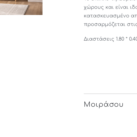
3,0
2,1
χώρους και είναι ιδ
κατασκευασμένο απ
προσαρμόζεται στις
Διαστάσεις 1.80 * 0.40
Μοιράσου