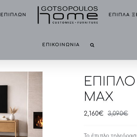
 ΕΠΙΠΛΩΝ
ΕΠΙΠΛΑ 
ΕΠΙΚΟΙΝΩΝΙΑ
ΕΠΙΠΛΟ
MAX
2,160
€
3,090
€
Or
Cu
pr
pr
wa
is:
Το έπιπλο τηλεόρασ